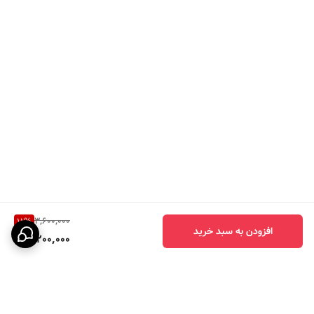
قسط بعدی رو در سه ماه بعدی با ترب پی یا
اسنپ پی تسویه میکنید یعنی با پرداخت
قسط اول سفارشتون خدمتتون ارسال میشه
بدون سود و کارمزد و هزینه اضافی خریدتون
ارسال میشه.
3,600,000
11
%
افزودن به سبد خرید
3,200,000