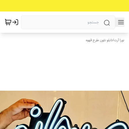
نورا آرت
/
تابلو نئون طرح قهوه