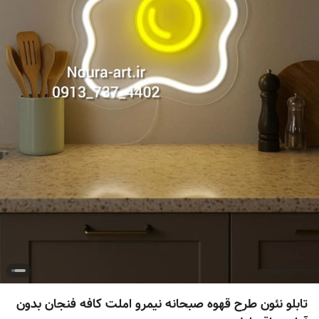
تابلو نئون طرح قهوه صبحانه نیمرو املت کافه فنجان بدون