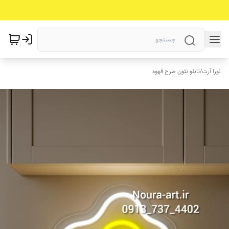
نورا آرت
/
تابلو نئون طرح قهوه