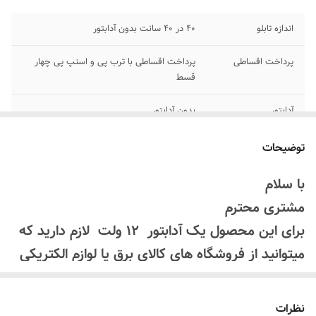
اندازه تابلو
۴۰ در ۴۰ سانت بدون آدابتور
پرداخت اقساطی
پرداخت اقساطی با ترب پی و اسنپ پی چهار
قسط
آدابتور
بدون آدابتور
اقلام همراه
بهمراه پولک و سیم /بدون آدابتور
توضیحات
روش نصب کردن
با استفاده از پولک سیم و چسب ۱۲۳ به شیشه
با سلام
متصل میکنه
مشتری محترم
جنس نور
نئون ۱۲ ولت درجه یک پر نور
برای این محصول یک آدابتور 12 ولت لازم دارید که
میتوانید از فروشگاه های کالای برق یا لوازم الکتریکی
تهیه کنید
برق تابلو نئون 12 ولت است باید برای روشن شدن از
نظرات