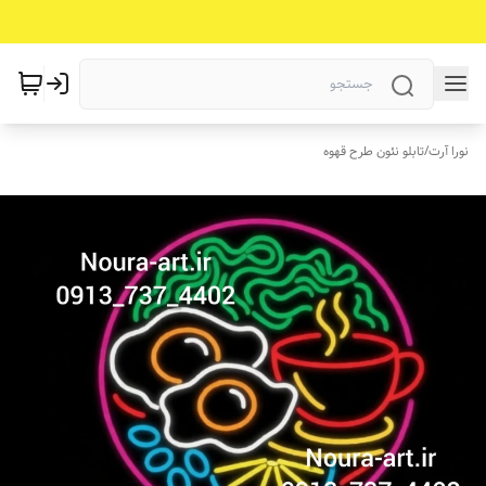
نورا آرت
/
تابلو نئون طرح قهوه