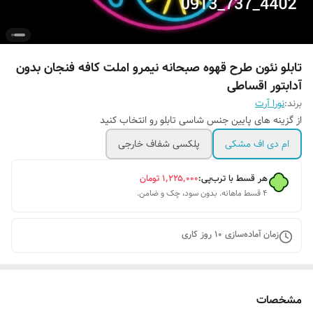
تابلو نئون طرح قهوه صبحانه نیمرو املت کافه فنجان بدون
آدابتور اقساطی
برند:
نورا آرت
از گزینه های پایین جنس شاسی تابلو رو انتخاب کنید
ام دی اف مشکی
پلکسی شفاف خارجی
هر قسط با ترب‌پی:
۱٬۲۲۵٬۰۰۰
تومان
۴ قسط ماهانه. بدون سود، چک و ضامن.
زمان آماده‌سازی
10
روز کاری
مشخصات