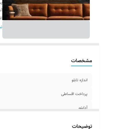
پ
آد
اق
ر
نم
ج
مشخصات
اندازه تابلو
پرداخت اقساطی
آدابتور
اقلام همراه
توضیحات