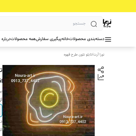
دسته‌بندی محصولات
خانه
پیگیری سفارش
همه محصولات
درباره 
نورا آرت
/
تابلو نئون طرح قهوه
ت
ا
بر
از
دس
ان