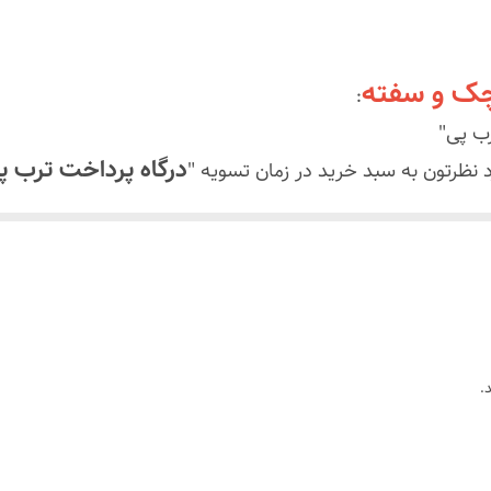
پشت شیشه و روی کانتر و فضای داخلی
بهمراه پولک و سیم
چک و سفته
:
پرداخت با اسنپ پی و ترب پی
رب پی"
درگاه پرداخت ترب 
نظرتون به سبد خرید در زمان تسویه "
اخت میکنید سفاشتون ثبت میشه و ما تابلو و سفارش رو براتو
داخت قسط اول سفارشتون خدمتتون ارسال
بدون 
میشه
.
‌نواز** میکنه!