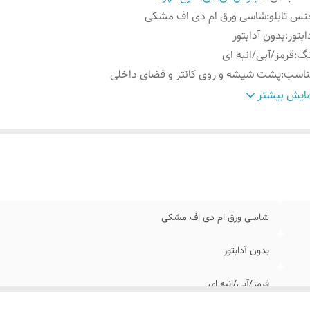
س تابلو
:
شاسی ورق ام دی اف مشکی
ابتور
:
بدون آدابتور
نگ
:
قرمز/آبی/انبه ای
ناسب
:
پشت شیشه و روی کانتر و فضای داخلی
سایل نصب
:
بهمراه پولک و سیم
ایش بیشتر
ار قسط با ترب پی بدون چک و سفته
:
پرداخت با اسنپ پی و ترب پی
شاسی ورق ام دی اف مشکی
بدون آدابتور
قرمز/آبی/انبه ای