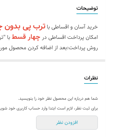
مناسب
توضیحات
وسایل نصب
ترب پی بدون 
خرید آسان و اقساطی با
چهار قسط با ترب پی بدون چک و سفته
چهار قسط
امکان پرداخت اقساطی در
با "ت
روش پرداخت:بعد از اضافه کردن محصول مورد 
ابتدا قسط اول
سفارشتون رو به ترب پی پرد
یعنی با پر
بعدی با ترب پی تسویه میکنید
خریدتون ارسال میشه
نظرات
.
"تابلو ال ای دی ثابت قهوه ☕
نور انبه‌ای پرنور، مناسب روز و شب"
شما هم درباره این محصول نظر خود را بنویسید.
برای ثبت نظر، لازم است ابتدا وارد حساب کاربری خود شوید
هم روز و هم شب مغازه یا کافه‌تون رو **چشم
**ویژگی‌های اصلی:**
افزودن نظر
✅ **متن:** «قهوه» با فونت خوانا و مدرن