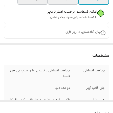
امکان قسط‌بندی برحسب اعتبار ترب‌پی
۴ قسط ماهانه. بدون سود، چک و ضامن.
زمان آماده‌سازی
10
روز کاری
مشخصات
پرداخت اقساطی
پرداخت اقساطی با ترب پی یا و اسنپ پی چهار
قسط
جای قلاب آویز
دو عدد دارد
جنس شاسی
پلکسی انبه ای خارجی داخل باکس کریستال کار
شده