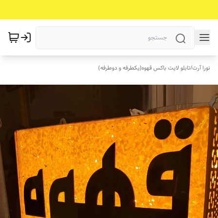
نورا آرت
/
تابلو لایت باکس قهوه(یکطرفه و دوطرفه)