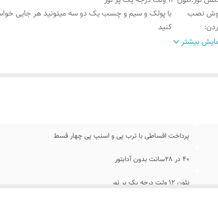
وش نصب
با پولک و سیم و چسب یک دو سه میتونید هر جایی خوا
ردن
:
کنید
مکان شخصی سازی
:
۰۹۱۳۷۳۷۴۴۰۲ تماس بگیرید
ایش بیشتر
ابلیت نصب
:
روی شیشه پشت شیشه فضای داخلی روی دستگاه قهوه
لام همراه
:
پولک و سیم/بدون آدابتور/برگه راهنما
ابتور
:
بدون آدابتور
پرداخت اقساطی با ترب پی و اسنپ پی چهار قسط
۴۰ در ۲۸سانت بدون آدابتور
نئون ۱۲ ولت درجه یک پر نور
با پولک و سیم و چسب یک دو سه میتونید هر جایی خواستید وصل کنی