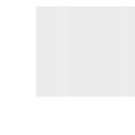
زمان تسویه "درگاه پرداخت
سفارشتون رو به ترب پی یا
راتون ارسال میکنیم سه
عنی با پرداخت قسط اول
ریدتون ارسال میشه.