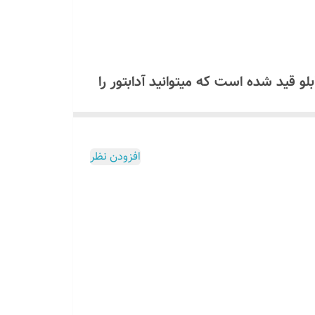
همراه تابلو قید شده است که میتوانید آدابتور را
ولت استفاده کنید که مشخصات آن داخل برگه راهنما موجود است اگر
افزودن نظر
لو ارسال میگردد برای دریافت لینک
1 ولت استفاده کنید که مشخصات و روش نصب آن داخل برگه راهنما موجود
اشید!
ل
میسوزد
تمام این توضیحات داخل برگه