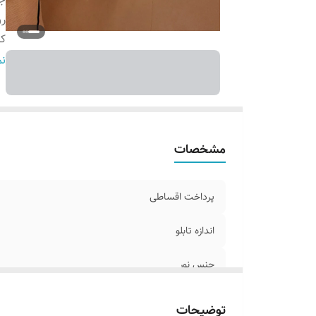
ر
ک
ا
نم
ق
اق
آد
مشخصات
پرداخت اقساطی
اندازه تابلو
جنس نور
روش نصب کردن
توضیحات