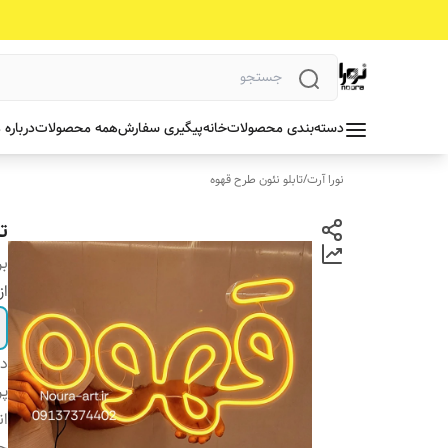
دسته‌بندی محصولات
خانه
پیگیری سفارش
همه محصولات
درباره 
نورا آرت
/
تابلو نئون طرح قهوه
ت
بر
از
دس
پ
ان
ج