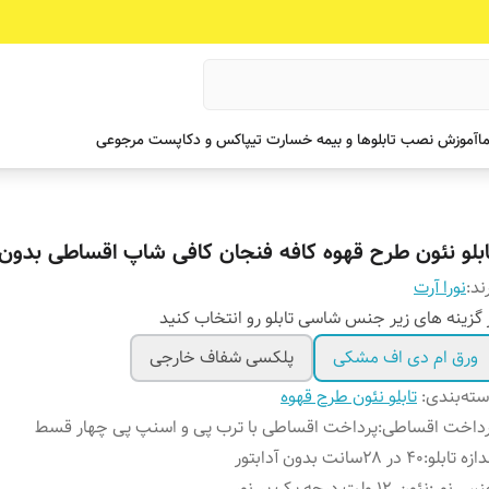
ما
آموزش نصب تابلوها و بیمه خسارت تیپاکس و دکاپست مرجوعی
ابلو نئون طرح قهوه کافه فنجان کافی شاپ اقساطی بدون آ
ند:
نورا آرت
 گزینه های زیر جنس شاسی تابلو رو انتخاب کنید
ورق ام دی اف مشکی
پلکسی شفاف خارجی
ته‌بندی
:
تابلو نئون طرح قهوه
رداخت اقساطی
:
پرداخت اقساطی با ترب پی و اسنپ پی چهار قسط
دازه تابلو
:
۴۰ در ۲۸سانت بدون آدابتور
نس نور
:
نئون ۱۲ ولت درجه یک پر نور