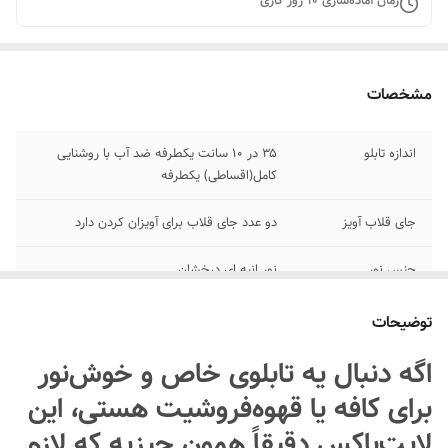
زمان آماده‌سازی
10
روز کاری
مشخصات
اندازه تابلو
۳۵ در ۱۰ سانت یکطرفه ضد آب با روشنایی
کامل(اقساطی) یکطرفه
جای قلاب آویز
دو عدد جای قلاب برای آویزان کردن دارد
جنس نور
نور انبه ای درخشان
روش نصب کردن
با زنجیر یا قلاب آویزان کنید و دوشاخه اش رو
توضیحات
به برق بزنید کامل روشن میشه
اگه دنبال یه تابلوی خاص و خوش‌نور
پرداخت اقساطی
پرداخت اقساطی با ترب پی و اسنپ پی چهار
برای کافه یا قهوه‌فروشیت هستی، این
قسط
لایت‌باکس دقیقاً همون چیزیه که لازم