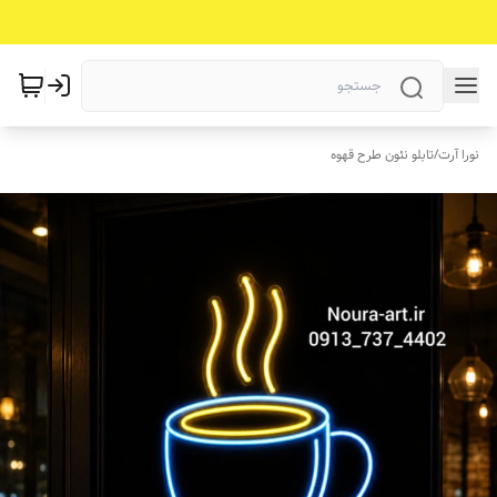
نورا آرت
/
تابلو نئون طرح قهوه