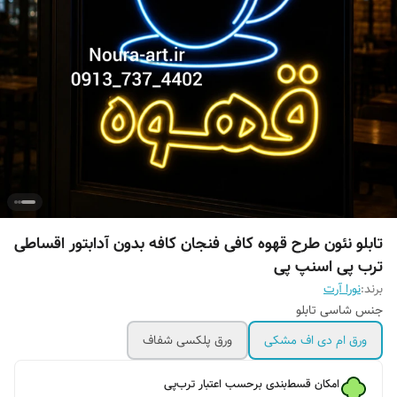
تابلو نئون طرح قهوه کافی فنجان کافه بدون آدابتور اقساطی
ترب پی اسنپ پی
برند:
نورا آرت
جنس شاسی تابلو
ورق ام دی اف مشکی
ورق پلکسی شفاف
امکان قسط‌بندی برحسب اعتبار ترب‌پی