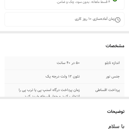
۴ قسط ماهانه. بدون سود، چک و ضامن.
زمان آماده‌سازی
10
روز کاری
مشخصات
اندازه تابلو
۵۰ در ۴۰ سانت
جنس نور
نئون ۱۲ ولت درجه یک
پرداخت اقساطی
زمان پرداخت درگاه اسنپ پی یا ترب پی را
انتخاب کنید و چهار قسطه خرید کنید
وسایل نصب
بهمراه پولک و سیم/بدون آدابتور
توضیحات
روش نصب کردن
با پولک سیم و چسب ۱۲۳ روی شیشه یا دیوار
با سلام