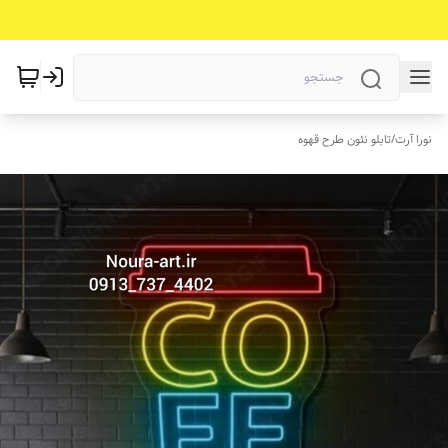
نورا آرت
/
تابلو نئون طرح قهوه