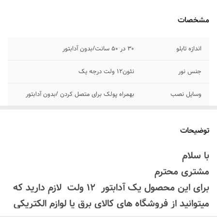
مشخصات
اندازه تابلو
30 در ۵۰ سانت/بدون آدابتور
جنس نور
نئون۱۲ ولت درجه یک
وسایل نصب
بهمراه پولک برای متصل کردن /بدون آدابتور
آدابتور
بدون آدابتور
توضیحات
جنس شاسی تابلو
ورق ام دی اف مشکی
با سلام
پرداخت اقساطی
زمان پرداخت درگاه اسنپ پی یا ترب پی را
مشتری محترم
انتخاب کنید و چهار قسطه خرید کنید
برای این محصول یک آدابتور 12 ولت لازم دارید که
امکان شخصی سازی
بعد از ثبت سفارش تماس بگیرید
میتوانید از فروشگاه های کالای برق یا لوازم الکتریکی
۰۹۱۳۷۳۷۴۴۰۲