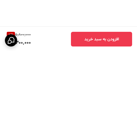
5,800,000
8
%
افزودن به سبد خرید
5,300,000
برگشت به بالا