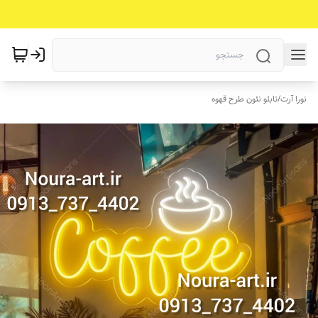
نورا آرت
/
تابلو نئون طرح قهوه