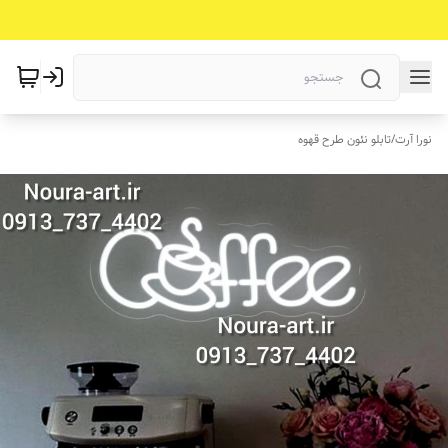
نورا آرت
/
تابلو نئون طرح قهوه