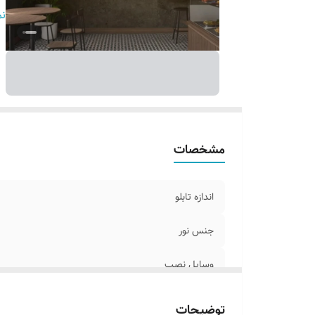
جن
نم
پ
ا
ا
ر
ک
ق
مشخصات
شم
آ
ک
اندازه تابلو
جنس نور
وسایل نصب
آدابتور
توضیحات