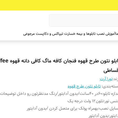
ما
آموزش نصب تابلوها و بیمه خسارت تیپاکس و دکاپست مرجوعی
تابلو نئون طرح قهوه فنجان کافه
قساطی
ند:
نورا آرت
ته‌بندی
:
تابلو نئون طرح قهوه
دازه تابلو
:
۶۰در ۴۰سانت/بدون آدابتور/رنگ مدنظرتون رو داخل توضیحات بفرماید
نس نور
:
نئون۱۲ ولت درجه یک
سایل نصب
:
بهمراه پولک برای متصل کردن /بدون آدابتور
ابتور
:
بدون آدابتور