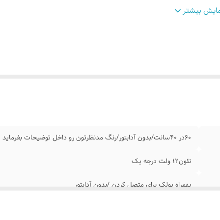
س شاسی تابلو
:
ورق ام دی اف مشکی
ایش بیشتر
رداخت
زمان پرداخت درگاه اسنپ پی یا ترب پی را انتخاب کنید و 
قساطی
:
خرید کنید
مکان شخصی سازی
:
بعد از ثبت سفارش تماس بگیرید ۰۹۱۳۷۳۷۴۴۰۲
وش نصب
با پولک و سیم ساده و چسب ۱۲۳ روی شیشه یا دیو
ردن
:
میکنید
ابلیت نصب
:
روی شیشه کانتر دیوار فضای داخلی و ...
اره تماس مشاوره
:
۰۹۱۳۷۳۷۴۴۰۲
موزش نصب
بعد از ثبت سفارش ایتا پیام بدید تا فیلم های آموزش نصب ر
ردن
:
ارسال کیم ۰۹۱۳۷۳۷۴۴۰۲
۶۰در ۴۰سانت/بدون آدابتور/رنگ مدنظرتون رو داخل توضیحات بفرماید
نئون۱۲ ولت درجه یک
بهمراه پولک برای متصل کردن /بدون آدابتور
بدون آدابتور