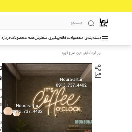
دسته‌بندی محصولات
خانه
پیگیری سفارش
همه محصولات
درباره 
نورا آرت
/
تابلو نئون طرح قهوه
ا
بر
دس
ان
ج
و
آد