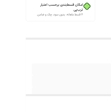
امکان قسط‌بندی برحسب اعتبار
ترب‌پی
چهار قسطه
۴ قسط ماهانه. بدون سود، چک و ضامن.
ار متصل
و براتون