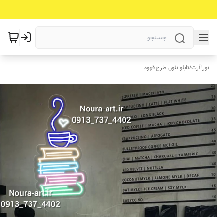
نورا آرت
/
تابلو نئون طرح قهوه