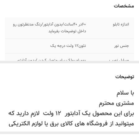
مشخصات
اندازه تابلو
۶۰در ۴۰سانت/بدون آدابتور/رنگ مدنظرتون رو
داخل توضیحات بفرماید
جنس نور
نئون۱۲ ولت درجه یک
وسایل نصب
بهمراه پولک برای متصل کردن /بدون آدابتور
آدابتور
بدون آدابتور
توضیحات
جنس شاسی تابلو
ورق ام دی اف مشکی
با سلام
مشتری محترم
پرداخت اقساطی
زمان پرداخت درگاه اسنپ پی یا ترب پی را
انتخاب کنید و چهار قسطه خرید کنید
برای این محصول یک آدابتور 12 ولت لازم دارید که
میتوانید از فروشگاه های کالای برق یا لوازم الکتریکی
امکان شخصی سازی
بعد از ثبت سفارش تماس بگیرید
تهیه کنید
۰۹۱۳۷۳۷۴۴۰۲