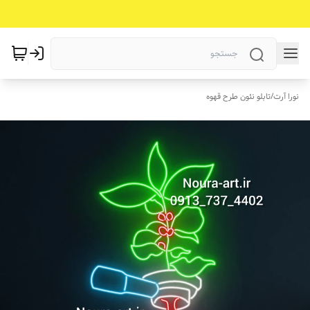
نورا آرت
/
تابلو نئون طرح قهوه