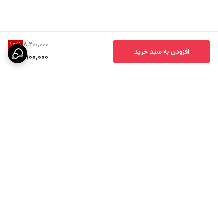
8,200,000
15
%
افزودن به سبد خرید
6,900,000
برگشت به بالا