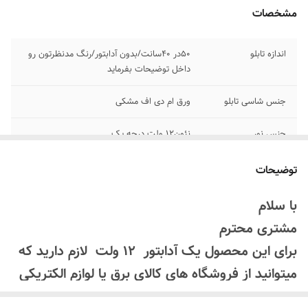
مشخصات
اندازه تابلو
۵۰در ۴۰سانت/بدون آدابتور/رنگ مدنظرتون رو
داخل توضیحات بفرماید
جنس شاسی تابلو
ورق ام دی اف مشکی
جنس نور
نئون۱۲ ولت درجه یک
وسایل نصب
بهمراه پولک برای متصل کردن /بدون آدابتور
توضیحات
آدابتور
بدون آدابتور
با سلام
مشتری محترم
پرداخت اقساطی
زمان پرداخت درگاه اسنپ پی یا ترب پی را
انتخاب کنید و چهار قسطه خرید کنید
برای این محصول یک آدابتور 12 ولت لازم دارید که
میتوانید از فروشگاه های کالای برق یا لوازم الکتریکی
امکان شخصی سازی
بعد از ثبت سفارش تماس بگیرید
تهیه کنید
۰۹۱۳۷۳۷۴۴۰۲