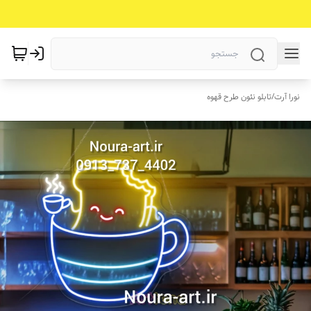
نورا آرت
/
تابلو نئون طرح قهوه