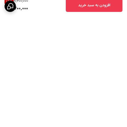
8,200,000
18
%
افزودن به سبد خرید
6,700,000
برگشت به بالا
ارسال ویژه
پرداخت در چهار قسط با
اسنپ پی