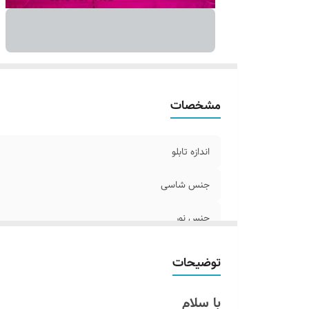
ک
آد
مشخصات
اندازه تابلو
جنس شاسی
جنس نور
اقلام همراه
توضیحات
روش نصب کردن
با سلام