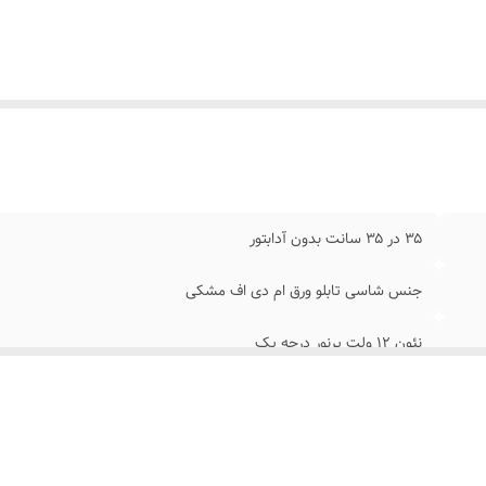
ردن
:
را به برق بزنید
ابتور
:
بدون آدابتور
۳۵ در ۳۵ سانت بدون آدابتور
جنس شاسی تابلو ورق ام دی اف مشکی
نئون ۱۲ ولت پرنور درجه یک
بهمراه وسایل نصب پولک و سیم/بدون آدابتور/برگه راهنما
با پولک و سیم و چسب 123 به شیشه متصل کنید و دوشاخه ترانس را به برق بزنید