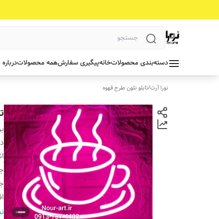
دسته‌بندی محصولات
خانه
پیگیری سفارش
همه محصولات
درباره 
نورا آرت
/
تابلو نئون طرح قهوه
ت
بر
دس
ان
ج
ج
اق
ر
نم